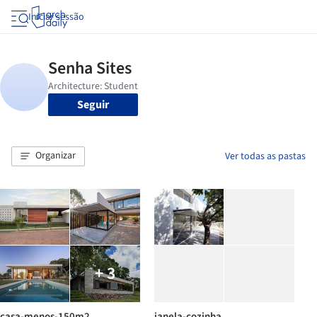
Iniciar sessão
Seguir
Organizar
Ver todas as pastas
+ 3
casa-menos-150m2
janela-cozinha