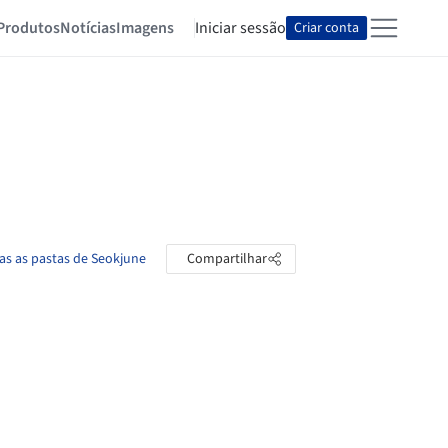
Produtos
Notícias
Imagens
Iniciar sessão
Criar conta
as as pastas de Seokjune
Compartilhar