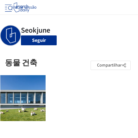
Iniciar sessão
Seguir
동물 건축
Compartilhar