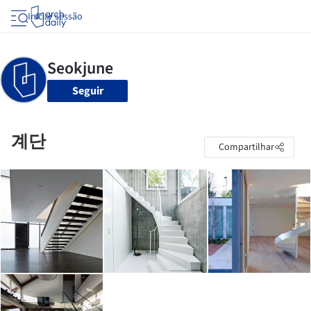
Iniciar sessão
Seguir
계단
Compartilhar