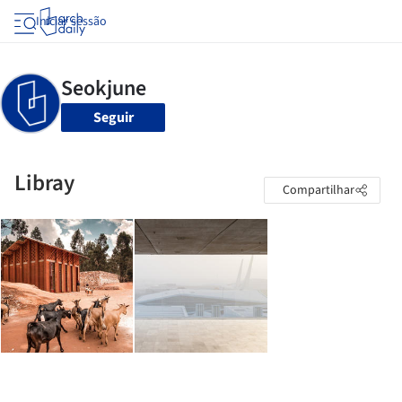
Iniciar sessão
Seguir
Libray
Compartilhar