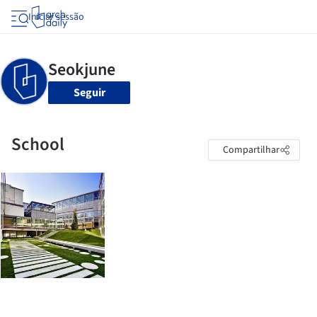
Iniciar sessão
Seguir
School
Compartilhar