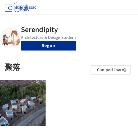
Iniciar sessão
Seguir
聚落
Compartilhar