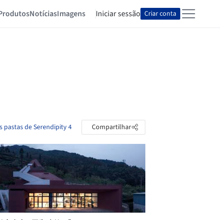
Produtos
Notícias
Imagens
Iniciar sessão
Criar conta
s pastas de Serendipity 4
Compartilhar