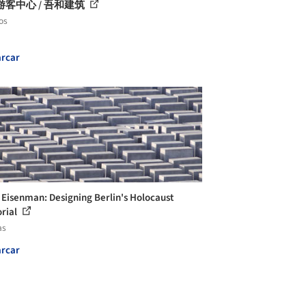
游客中心 / 吾和建筑
os
rcar
 Eisenman: Designing Berlin's Holocaust
rial
as
rcar