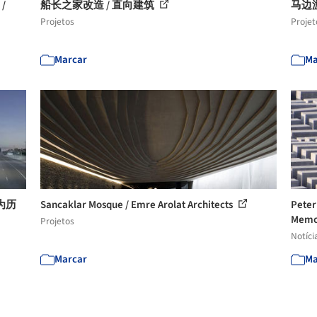
/
船长之家改造 / 直向建筑
马边
Projetos
Projet
Marcar
Ma
为历
Sancaklar Mosque / Emre Arolat Architects
Peter
Memo
Projetos
Notíci
Marcar
Ma