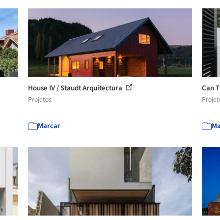
House IV / Staudt Arquitectura
Can T
Projetos
Projet
Marcar
Ma