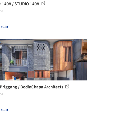
 1408 / STUDIO 1408
os
rcar
Priggang / BodinChapa Architects
os
rcar