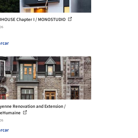
HOUSE Chapter I / MONOSTUDIO
os
rcar
yenne Renovation and Extension /
reHumaine
os
rcar