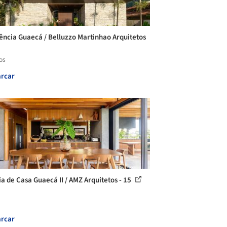
ência Guaecá / Belluzzo Martinhao Arquitetos
os
rcar
ia de Casa Guaecá II / AMZ Arquitetos - 15
rcar