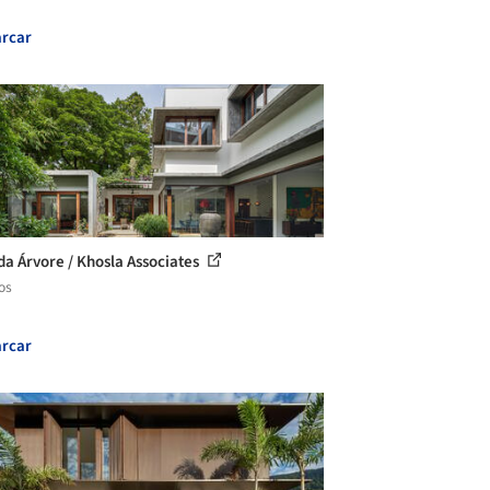
rcar
da Árvore / Khosla Associates
os
rcar