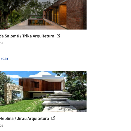
da Salomé / Trika Arquitetura
os
rcar
Neblina / Jirau Arquitetura
os