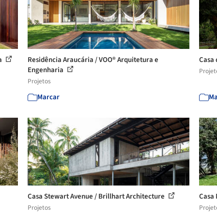
ia
Residência Araucária / VOO® Arquitetura e
Casa 
Engenharia
Projet
Projetos
Marcar
Ma
Casa Stewart Avenue / Brillhart Architecture
Casa 
Projetos
Projet