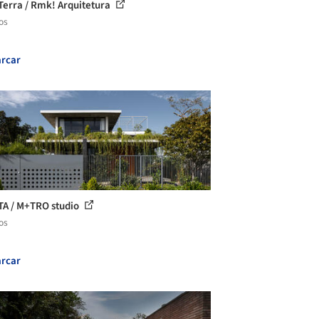
Terra / Rmk! Arquitetura
os
rcar
TA / M+TRO studio
os
rcar