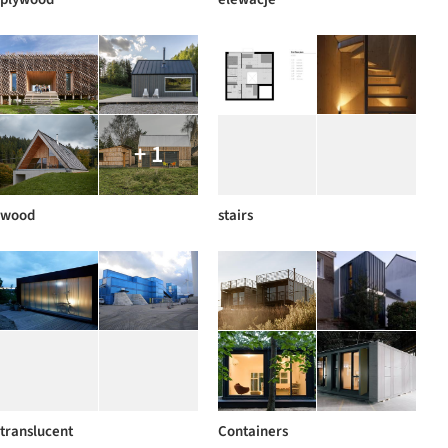
+ 1
wood
stairs
translucent
Containers