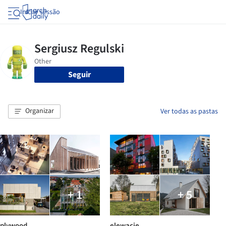
Iniciar sessão
Seguir
Organizar
Ver todas as pastas
+ 1
+ 5
plywood
elewacje