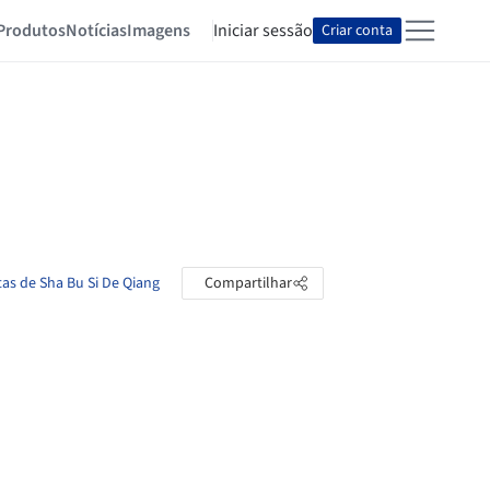
Produtos
Notícias
Imagens
Iniciar sessão
Criar conta
tas de Sha Bu Si De Qiang
Compartilhar