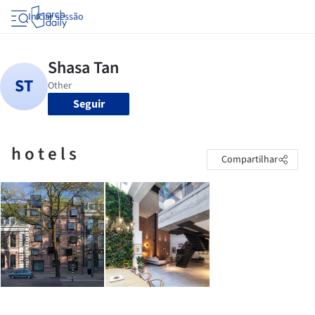
Iniciar sessão
Seguir
h o t e l s
Compartilhar