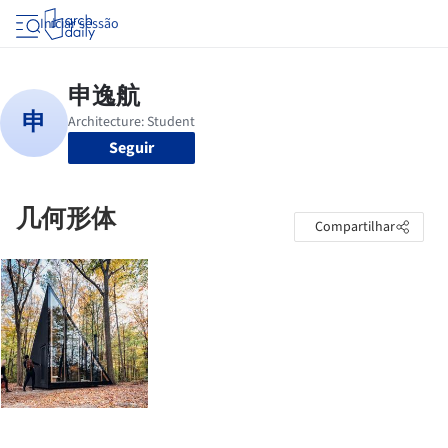
Iniciar sessão
Seguir
几何形体
Compartilhar