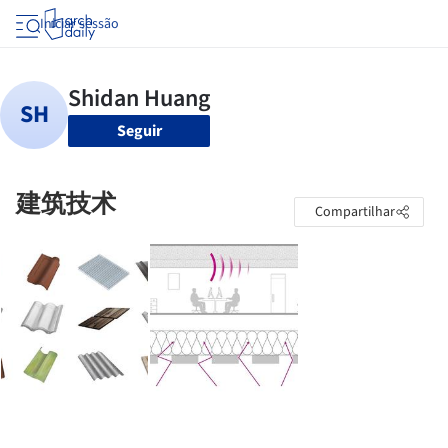
Iniciar sessão
Seguir
建筑技术
Compartilhar