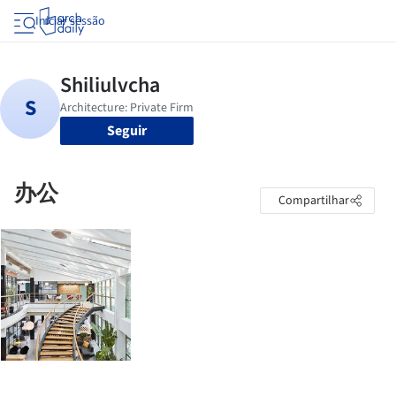
Iniciar sessão
Seguir
办公
Compartilhar