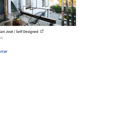
 San José / Self Designed
os
rcar