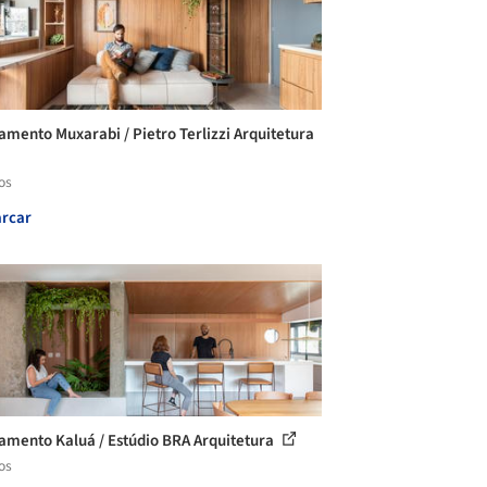
amento Muxarabi / Pietro Terlizzi Arquitetura
os
rcar
amento Kaluá / Estúdio BRA Arquitetura
os