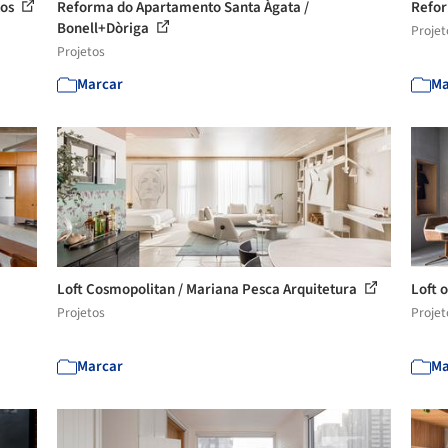
tos
Reforma do Apartamento Santa Àgata /
Refor
Bonell+Dòriga
Projet
Projetos
Marcar
Ma
Loft Cosmopolitan / Mariana Pesca Arquitetura
Loft o
Projetos
Projet
Marcar
Ma