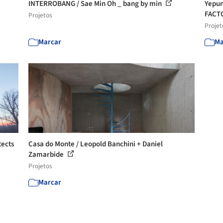
INTERROBANG / Sae Min Oh _ bang by min
Yepun
FACT
Projetos
Projet
Marcar
Ma
ects
Casa do Monte / Leopold Banchini + Daniel
Zamarbide
Projetos
Marcar