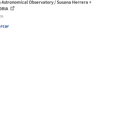
 Astronomical Observatory / Susana Herrera +
ORIA
os
rcar