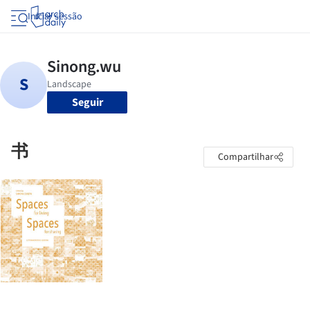
Iniciar sessão
Seguir
书
Compartilhar