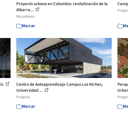
Proyecto urbano en Colombia: revitalización de la
Campu
Albarra...
Projet
Misceláneo
Marcar
Ma
uiz
Centro de Autoaprendizaje Campus Los Niches,
Parqu
Universidad ...
Urba
Projetos
Projet
Marcar
Ma