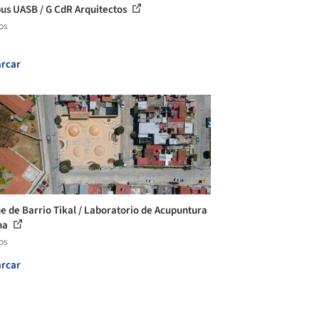
s UASB / G CdR Arquitectos
os
rcar
e de Barrio Tikal / Laboratorio de Acupuntura
na
os
rcar