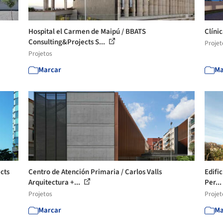
Hospital el Carmen de Maipú / BBATS
Clíni
Consulting&Projects S...
Projet
Projetos
Marcar
Ma
ects
Centro de Atención Primaria / Carlos Valls
Edific
Arquitectura +...
Per...
Projetos
Projet
Marcar
Ma