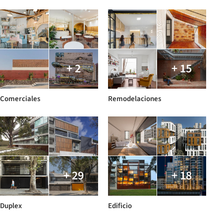
+ 2
+ 15
Comerciales
Remodelaciones
+ 29
+ 18
Duplex
Edificio