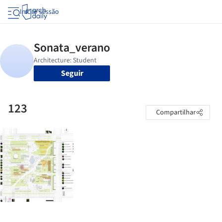
Iniciar sessão
Seguir
123
Compartilhar