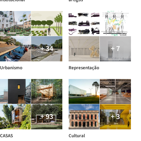
+ 34
+ 7
Urbanismo
Representação
+ 93
+ 3
CASAS
Cultural