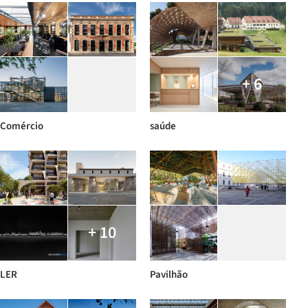
+ 6
Comércio
saúde
+ 10
LER
Pavilhão