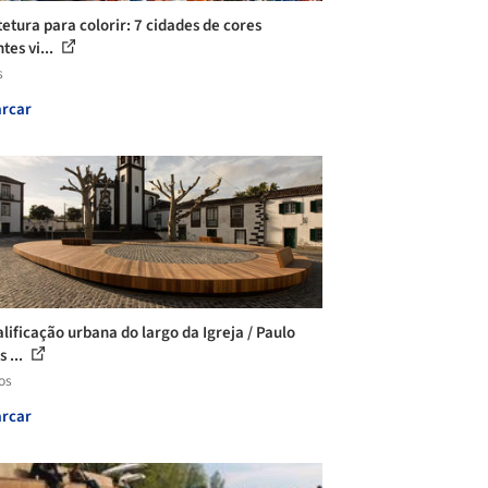
tetura para colorir: 7 cidades de cores
tes vi...
s
rcar
lificação urbana do largo da Igreja / Paulo
s ...
os
rcar