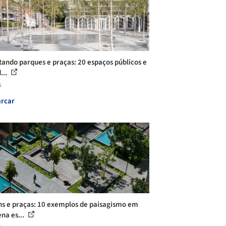
tando parques e praças: 20 espaços públicos e
...
s
rcar
ns e praças: 10 exemplos de paisagismo em
na es...