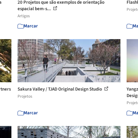
a
20 Projetos que são exemplos de orientação
Flash
espacial bem-s...
Projet
Artigos
Marcar
Ma
rtners
Sakura Valley / TJAD Original Design Studio
Yangz
Desi
Projetos
Projet
Marcar
Ma