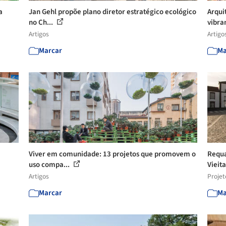
a
Jan Gehl propõe plano diretor estratégico ecológico
Arqui
no Ch...
vibran
Artigos
Artigo
Marcar
Ma
Viver em comunidade: 13 projetos que promovem o
Requa
uso compa...
Vieita
Artigos
Projet
Marcar
Ma