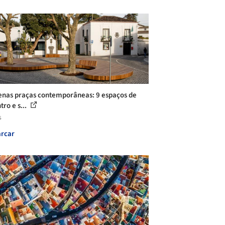
nas praças contemporâneas: 9 espaços de
ro e s...
s
rcar