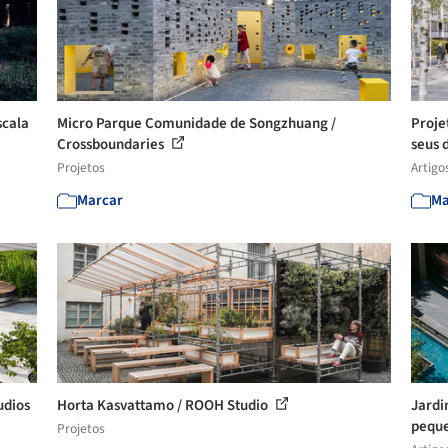
scala
Micro Parque Comunidade de Songzhuang /
Proje
Crossboundaries
seus d
Projetos
Artigo
Marcar
Ma
udios
Horta Kasvattamo / ROOH Studio
Jardi
peque
Projetos