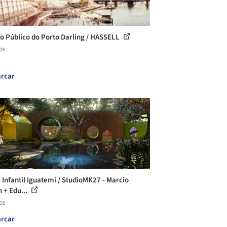
o Público do Porto Darling / HASSELL
os
rcar
 Infantil Iguatemi / StudioMK27 - Marcio
 + Edu...
os
rcar