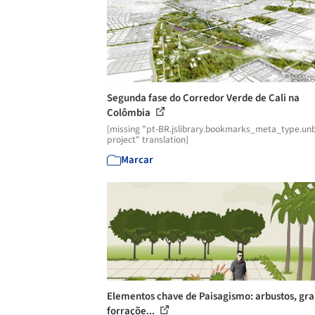
Segunda fase do Corredor Verde de Cali na
Colômbia
[missing "pt-BR.jslibrary.bookmarks_meta_type.unb
project" translation]
Marcar
Elementos chave de Paisagismo: arbustos, gr
forraçõe...