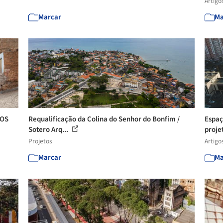
Artigo
Marcar
Ma
ROS
Requalificação da Colina do Senhor do Bonfim /
Espaç
Sotero Arq...
projet
Projetos
Artigo
Marcar
Ma