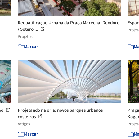
Requalificação Urbana da Praça Marechal Deodoro
Espaç
/ Sotero ...
Projet
Projetos
Marcar
Ma
smo
Projetando na orla: novos parques urbanos
Praça
costeiros
Kogan
Artigos
Projet
Marcar
Ma