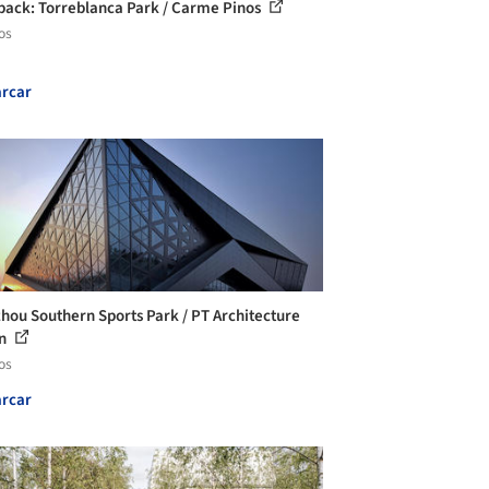
back: Torreblanca Park / Carme Pinos
os
rcar
hou Southern Sports Park / PT Architecture
gn
os
rcar