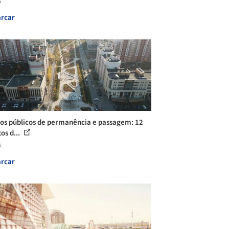
s
rcar
os públicos de permanência e passagem: 12
os d...
s
rcar