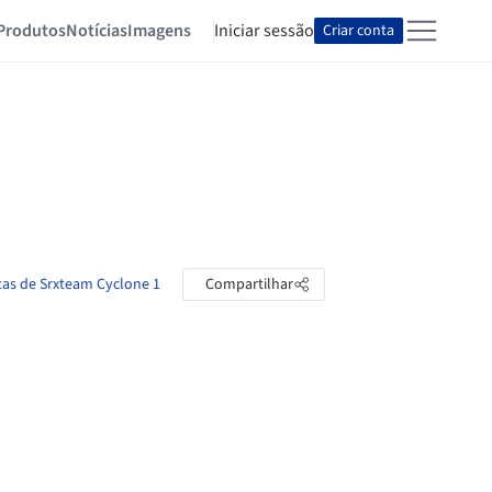
Produtos
Notícias
Imagens
Iniciar sessão
Criar conta
tas de Srxteam Cyclone 1
Compartilhar