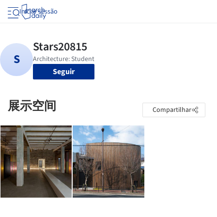
Iniciar sessão
Seguir
展示空间
Compartilhar