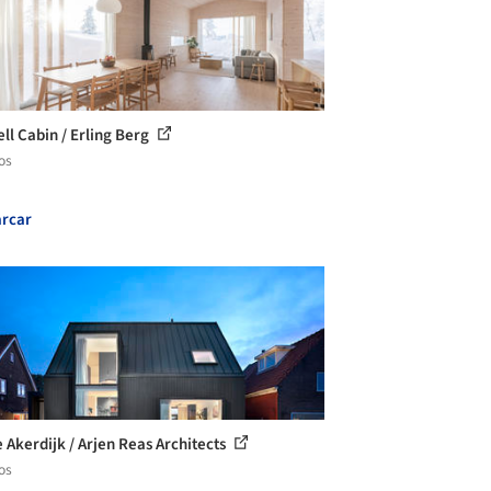
ell Cabin / Erling Berg
os
rcar
 Akerdijk / Arjen Reas Architects
os