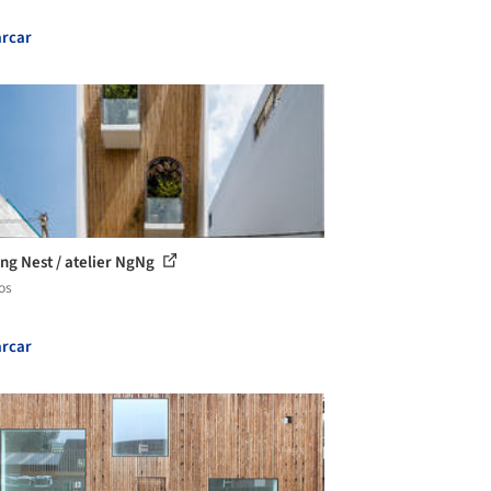
rcar
ing Nest / atelier NgNg
os
rcar