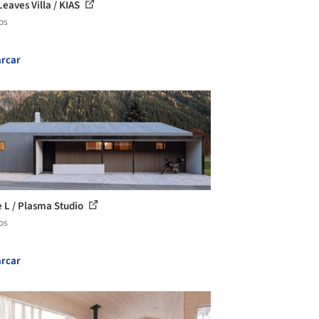
Leaves Villa / KIAS
os
rcar
 L / Plasma Studio
os
rcar