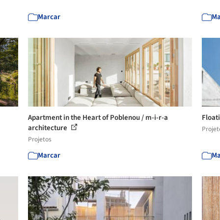
Marcar
Ma
Apartment in the Heart of Poblenou / m-i-r-a
Float
architecture
Projet
Projetos
Marcar
Ma