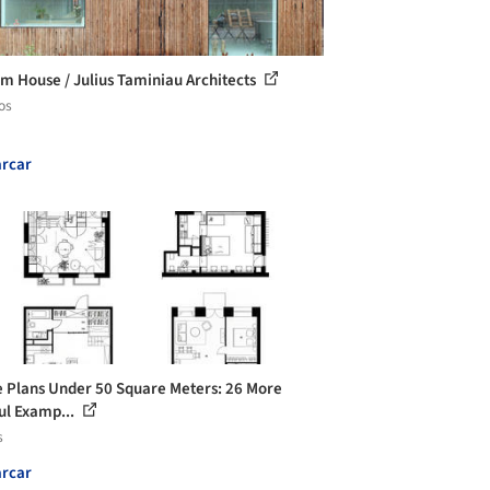
m House / Julius Taminiau Architects
os
rcar
 Plans Under 50 Square Meters: 26 More
ul Examp...
s
rcar