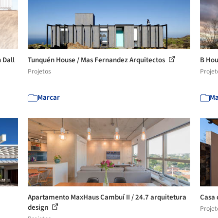
 Dall
Tunquén House / Mas Fernandez Arquitectos
B Hou
Projetos
Projet
Marcar
Ma
Apartamento MaxHaus Cambuí II / 24.7 arquitetura
Casa 
design
Projet