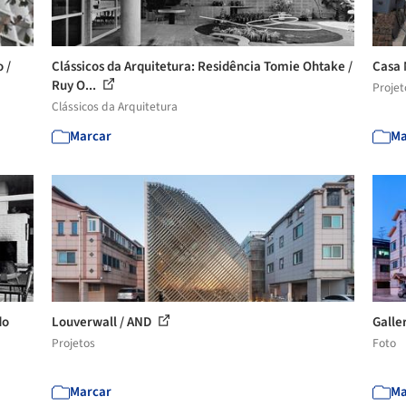
 /
Clássicos da Arquitetura: Residência Tomie Ohtake /
Casa 
Ruy O...
Projet
Clássicos da Arquitetura
Marcar
Ma
do
Louverwall / AND
Galle
Projetos
Foto
Marcar
Ma