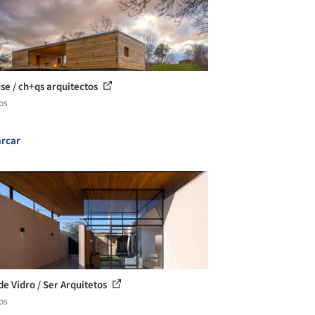
se / ch+qs arquitectos
os
rcar
de Vidro / Ser Arquitetos
os