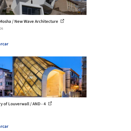
Mosha / New Wave Architecture
os
rcar
ry of Louverwall / AND - 4
rcar