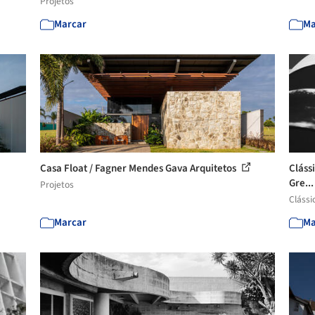
Projetos
Marcar
Ma
Casa Float / Fagner Mendes Gava Arquitetos
Cláss
Gre..
Projetos
Clássi
Marcar
Ma