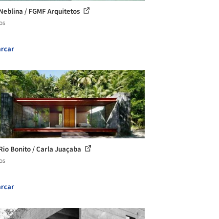
Neblina / FGMF Arquitetos
os
rcar
Rio Bonito / Carla Juaçaba
os
rcar