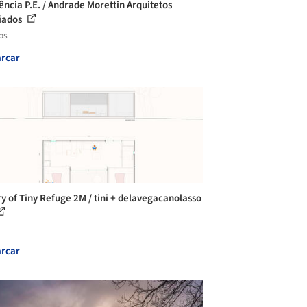
ência P.E. / Andrade Morettin Arquitetos
iados
os
rcar
ry of Tiny Refuge 2M / tini + delavegacanolasso
rcar