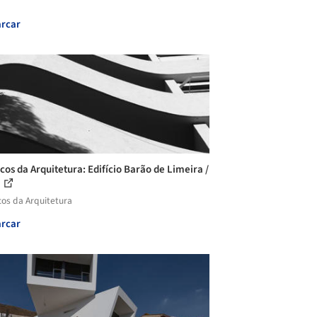
rcar
icos da Arquitetura: Edifício Barão de Limeira /
.
cos da Arquitetura
rcar