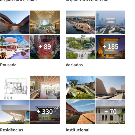
+ 89
+ 185
Pousada
Variados
+ 330
+ 70
Residências
Institucional