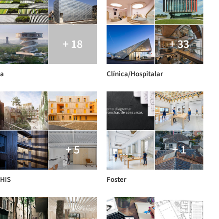
+ 18
+ 33
a
Clínica/Hospitalar
+ 5
+ 1
HIS
Foster