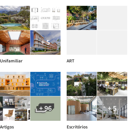
+ 5
Unifamiliar
ART
+ 96
+ 5
Artigos
Escritórios