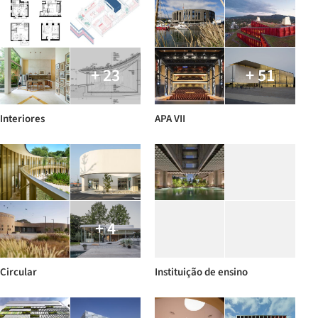
+ 23
+ 51
Interiores
APA VII
+ 4
Circular
Instituição de ensino