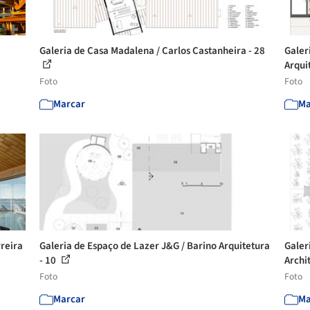
Galeria de Casa Madalena / Carlos Castanheira - 28
Galer
Arquit
Foto
Foto
Marcar
Ma
rreira
Galeria de Espaço de Lazer J&G / Barino Arquitetura
Galer
- 10
Archi
Foto
Foto
Marcar
Ma