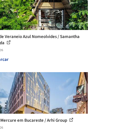
de Veraneio Azul Nomeolvides / Samantha
ada
os
rcar
 Mercure em Bucareste / Arhi Group
os