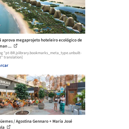
ã aprova megaprojeto hoteleiro ecológico de
an ...
ng "pt-BR.jslibrary.bookmarks_meta_type.unbuilt-
t" translation]
rcar
üemes / Agostina Gennaro + María José
ola