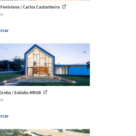
 Feelviana / Carlos Castanheira
os
rcar
Groba / Estúdio MRGB
os
rcar