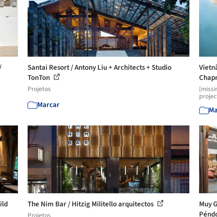
/
Santai Resort / Antony Liu + Architects + Studio
Vietn
TonTon
Chapm
Projetos
[missi
projec
Marcar
Ma
ild
The Nim Bar / Hitzig Militello arquitectos
Muy G
Pénd
Projetos