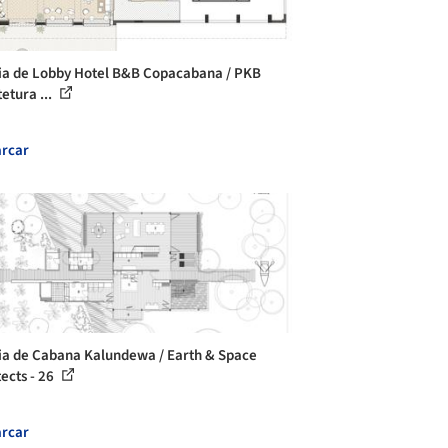
ia de Lobby Hotel B&B Copacabana / PKB
etura ...
rcar
ia de Cabana Kalundewa / Earth & Space
tects - 26
rcar