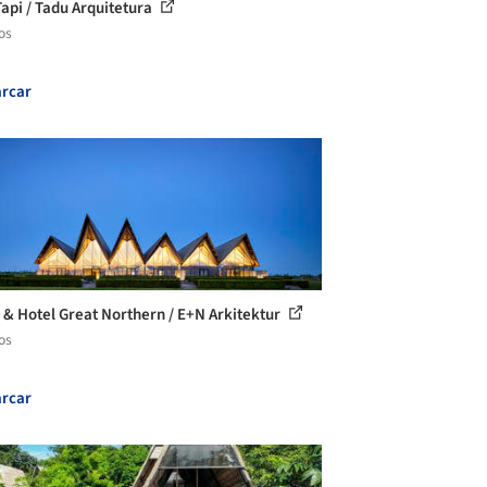
Tapi / Tadu Arquitetura
os
rcar
 & Hotel Great Northern / E+N Arkitektur
os
rcar