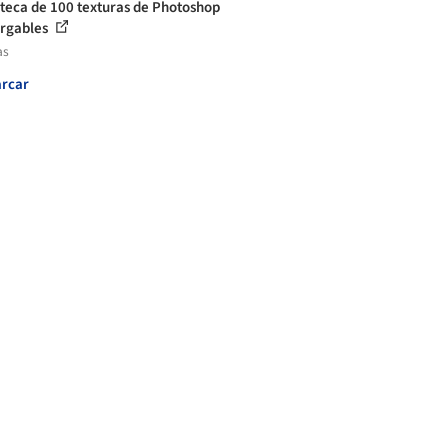
oteca de 100 texturas de Photoshop
rgables
as
rcar