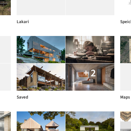
Lakari
Speic
+ 2
Saved
Maps