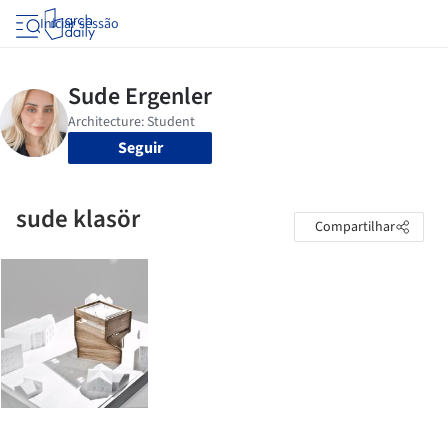
Iniciar sessão
Seguir
sude klasör
Compartilhar