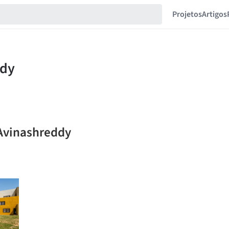
Projetos
Artigos
 Avinashreddy