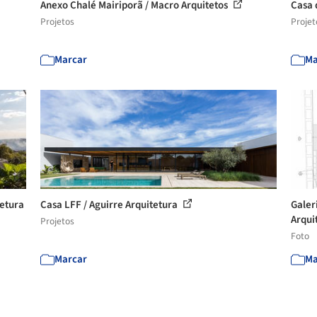
Anexo Chalé Mairiporã / Macro Arquitetos
Casa 
Projetos
Projet
Marcar
Ma
tetura
Casa LFF / Aguirre Arquitetura
Galer
Arqui
Projetos
Foto
Marcar
Ma