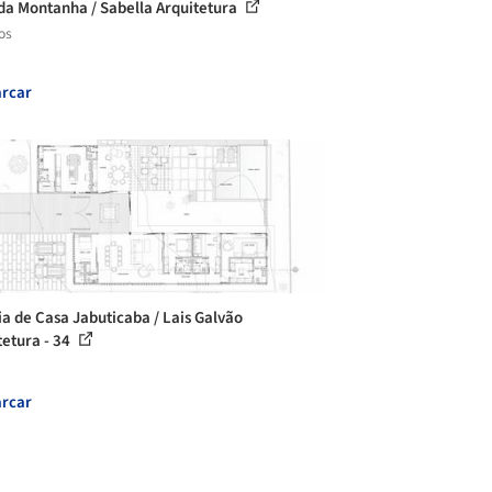
da Montanha / Sabella Arquitetura
os
rcar
ia de Casa Jabuticaba / Lais Galvão
tetura - 34
rcar