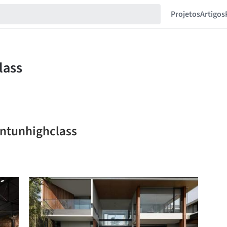
Projetos
Artigos
intunhighclass