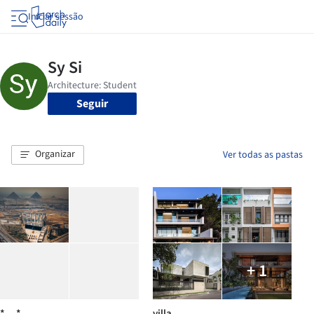
Iniciar sessão
Seguir
Organizar
Ver todas as pastas
+ 1
*__*
villa