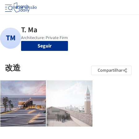
Iniciar sessão
Seguir
改造
Compartilhar