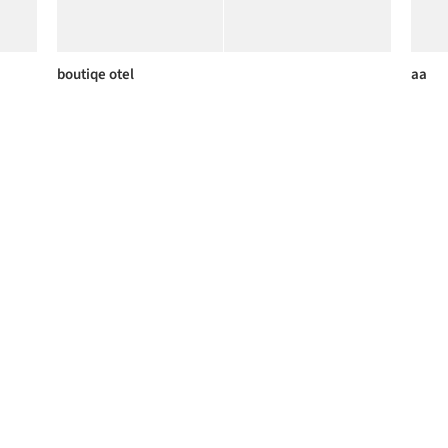
boutiqe otel
aa