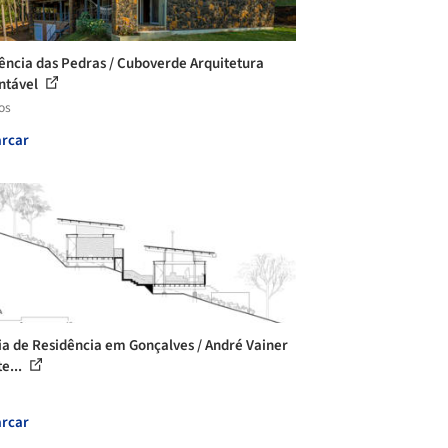
ência das Pedras / Cuboverde Arquitetura
ntável
os
rcar
ia de Residência em Gonçalves / André Vainer
e...
rcar