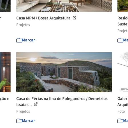
r
Casa MPM / Bossa Arquitetura
Resid
Suste
Projetos
Projet
Marcar
Ma
ação e
Casa de Férias na Ilha de Folegandros / Demetrios
Galer
Issaias...
Arquit
Projetos
Foto
Marcar
Ma