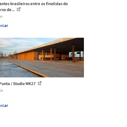
ntes brasileiros entre os finalistas do
rso de...
as
rcar
Punta / Studio MK27
os
rcar