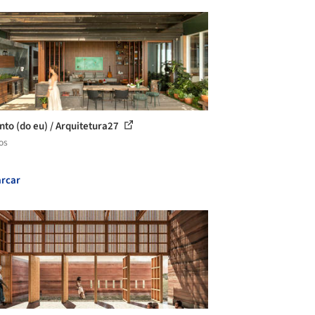
nto (do eu) / Arquitetura27
os
rcar