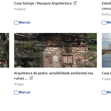
Casa Salvaje / Mazpazz Arquitectura
Estuda
concu
Projetos
Notíci
Marcar
Ma
Arquitetura de pedra: sensibilidade ambiental nas
Casa 
ruínas ...
Projet
Artigos
Marcar
Ma