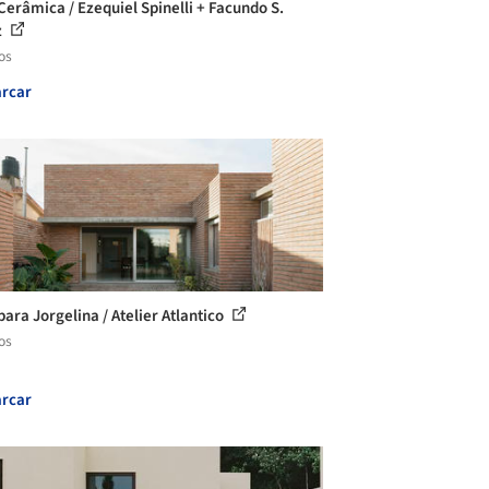
Cerâmica / Ezequiel Spinelli + Facundo S.
z
os
rcar
para Jorgelina / Atelier Atlantico
os
rcar