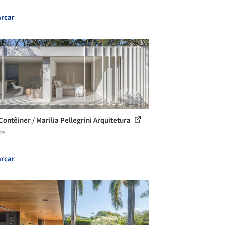
rcar
Contêiner / Marilia Pellegrini Arquitetura
os
rcar