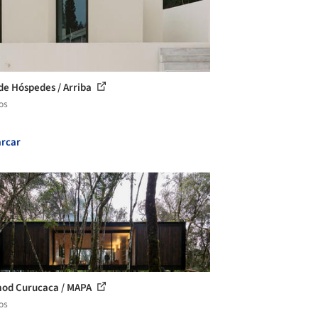
de Hóspedes / Arriba
os
rcar
od Curucaca / MAPA
os