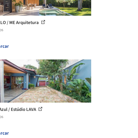
RLO / ME Arquitetura
os
rcar
Azul / Estúdio LAVA
os
rcar