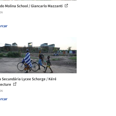
do Molina School / Giancarlo Mazzanti
os
rcar
a Secundária Lycee Schorge / Kéré
tecture
os
rcar