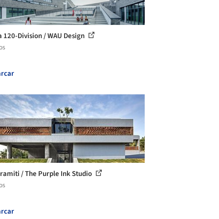
a 120-Division / WAU Design
os
rcar
Pramiti / The Purple Ink Studio
os
rcar