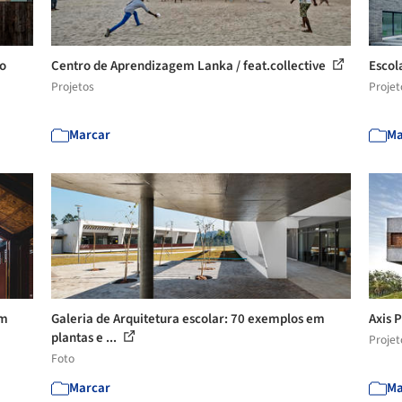
no
Centro de Aprendizagem Lanka / feat.collective
Escol
Projetos
Projet
Marcar
Ma
em
Galeria de Arquitetura escolar: 70 exemplos em
Axis 
plantas e ...
Projet
Foto
Marcar
Ma