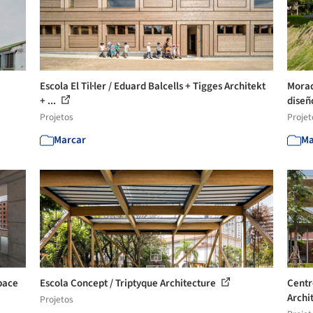
Escola El Til·ler / Eduard Balcells + Tigges Architekt
Morad
+ ...
dise
Projetos
Projet
Marcar
Ma
pace
Escola Concept / Triptyque Architecture
Centr
Archi
Projetos