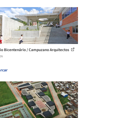
io Bicentenário / Campuzano Arquitectos
os
rcar