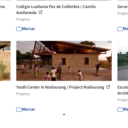
ano
Colégio Lusitania Paz de Colômbia / Camilo
Gerar
Avellaneda
Projet
Projetos
Marcar
Ma
Youth Center In Niafourang / Project Niafourang
Escol
Archi
Projetos
Projet
Marcar
Ma