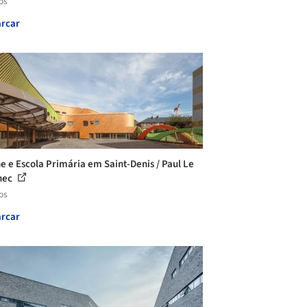
os
rcar
e e Escola Primária em Saint-Denis / Paul Le
nec
os
rcar