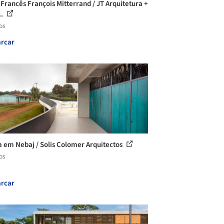
 Francês François Mitterrand / JT Arquitetura +
..
os
rcar
a em Nebaj / Solis Colomer Arquitectos
os
rcar