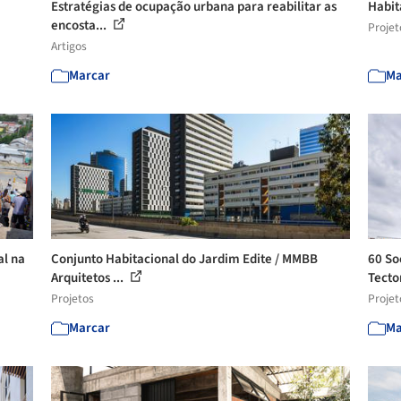
Estratégias de ocupação urbana para reabilitar as
Habit
encosta...
Projet
Artigos
Marcar
Ma
al na
Conjunto Habitacional do Jardim Edite / MMBB
60 So
Arquitetos ...
Tecto
Projetos
Projet
Marcar
Ma