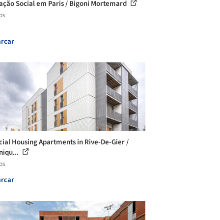
ação Social em Paris / Bigoni Mortemard
os
rcar
cial Housing Apartments in Rive-De-Gier /
niqu...
os
rcar