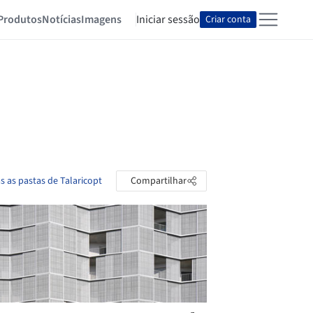
Produtos
Notícias
Imagens
Iniciar sessão
Criar conta
s as pastas de Talaricopt
Compartilhar