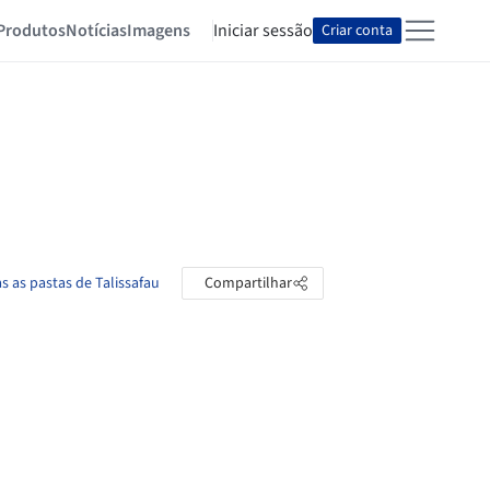
Produtos
Notícias
Imagens
Iniciar sessão
Criar conta
s as pastas de Talissafau
Compartilhar