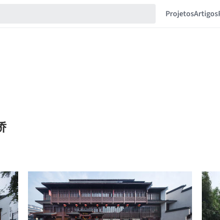
Projetos
Artigos
雪娇