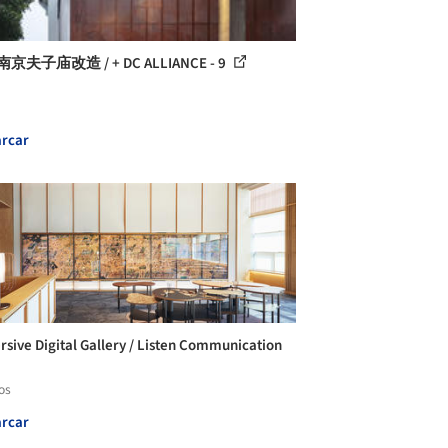
京夫子庙改造 / + DC ALLIANCE - 9
rcar
sive Digital Gallery / Listen Communication
os
rcar