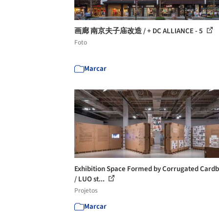
画廊 南京夫子庙改造 / + DC ALLIANCE - 5
Foto
Marcar
Exhibition Space Formed by Corrugated Card
/ LUO st...
Projetos
Marcar