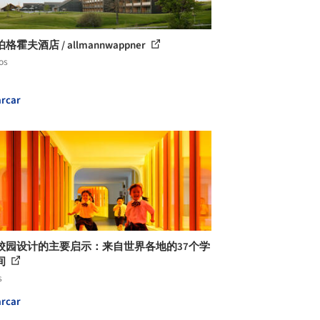
格霍夫酒店 / allmannwappner
os
rcar
校园设计的主要启示：来自世界各地的37个学
间
s
rcar