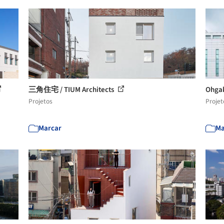
三角住宅 / TIUM Architects
Ohga
Projetos
Projet
Marcar
Ma