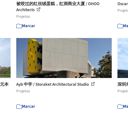
被咬过的红丝绒蛋糕，红洞商业大厦 / OHOO
Oscar
Architects
Projet
Projetos
Marcar
Ma
 元本
Ayb 中学 / Storaket Architectural Studio
深圳
Projetos
Projet
Marcar
Ma