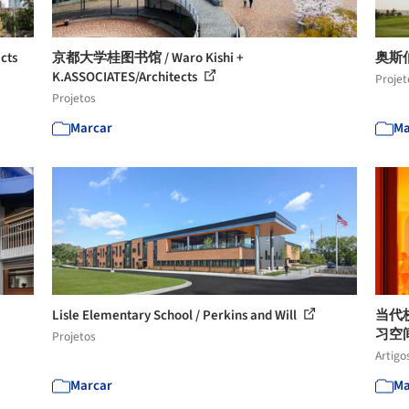
cts
京都大学桂图书馆 / Waro Kishi +
奥斯伯
K.ASSOCIATES/Architects
Projet
Projetos
Marcar
Ma
Lisle Elementary School / Perkins and Will
当代
习空
Projetos
Artigo
Marcar
Ma