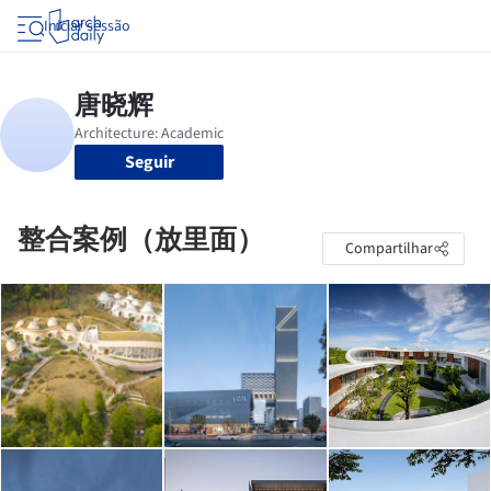
Iniciar sessão
Seguir
整合案例（放里面）
Compartilhar