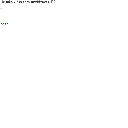
Ciruelo 7 / Warm Architects
os
rcar