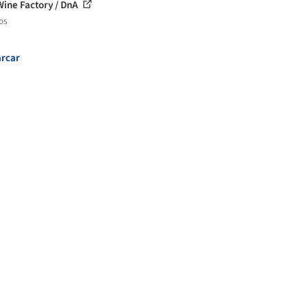
Wine Factory / DnA
os
rcar